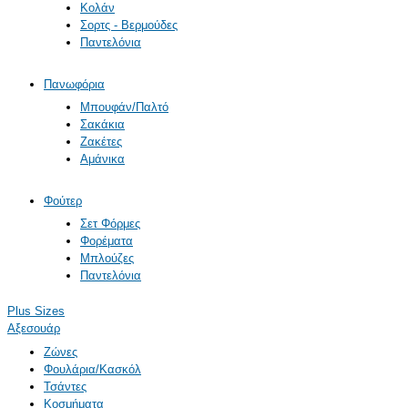
Κολάν
Σορτς - Βερμούδες
Παντελόνια
Πανωφόρια
Μπουφάν/Παλτό
Σακάκια
Ζακέτες
Αμάνικα
Φούτερ
Σετ Φόρμες
Φορέματα
Μπλούζες
Παντελόνια
Plus Sizes
Αξεσουάρ
Ζώνες
Φουλάρια/Κασκόλ
Τσάντες
Κοσμήματα