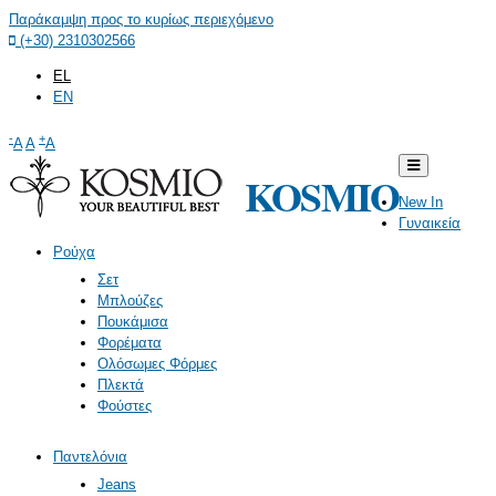
Παράκαμψη προς το κυρίως περιεχόμενο
(+30) 2310302566
EL
EN
-
+
A
A
A
KOSMIO
New In
Γυναικεία
Ρούχα
Σετ
Μπλούζες
Πουκάμισα
Φορέματα
Ολόσωμες Φόρμες
Πλεκτά
Φούστες
Παντελόνια
Jeans