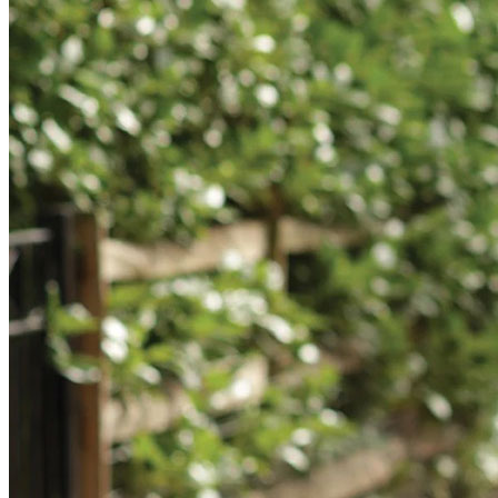
Jeans
Κολάν
Σορτς - Βερμούδες
Παντελόνια
ΠΑΝΩΦΌΡΙΑ
Μπουφάν/Παλτό
Σακάκια
Ζακέτες
Αμάνικα
ΦΟΎΤΕΡ
Σετ Φόρμες
Φορέματα
Μπλούζες
Παντελόνια