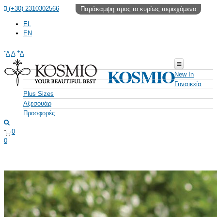
(+30) 2310302566
Παράκαμψη προς το κυρίως περιεχόμενο
EL
EN
-
+
A
A
A
KOSMIO
New In
Γυναικεία
Plus Sizes
ΡΟΎΧΑ
Αξεσουάρ
Προσφορές
Σετ
Ζώνες
Μπλούζες
Φουλάρια/Κασκόλ
0
Πουκάμισα
0
Τσάντες
Φορέματα
Κοσμήματα
Ολόσωμες Φόρμες
Πλεκτά
Φούστες
ΠΑΝΤΕΛΌΝΙΑ